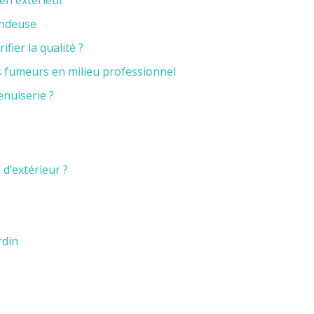
en extérieur
ondeuse
ier la qualité ?
s fumeurs en milieu professionnel
enuiserie ?
 d’extérieur ?
rdin